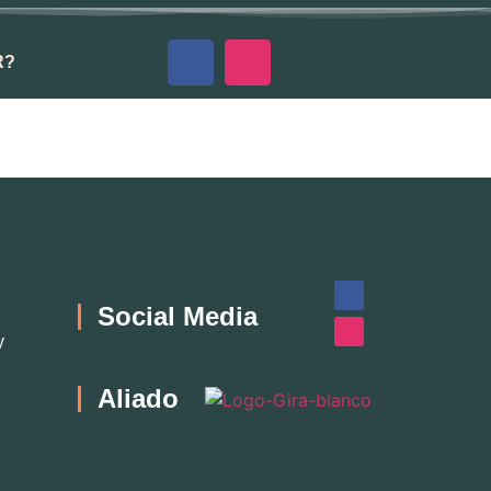
R?
Social Media
y
Aliado