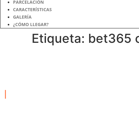
PARCELACIÓN
CARACTERÍSTICAS
GALERÍA
¿CÓMO LLEGAR?
Etiqueta:
bet365 
Conócenos
Exclusiva parcelación de lotes campestres
ubicada en Guarne, Antioquia vereda La
Pastorcita. Inversión segura y la vida que
mereces. Lotes desde 2.500 m2