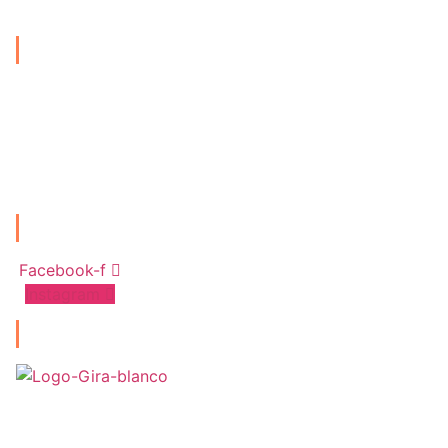
Links
Manual de arquitectura, diseño y acabados
Política de privacidad
Política de tratamiento de datos
Social Media
Facebook-f
Instagram
Aliado