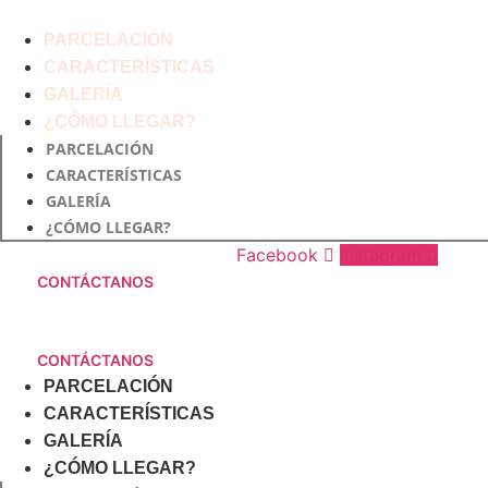
Saltar
al
PARCELACIÓN
contenido
CARACTERÍSTICAS
GALERÍA
¿CÓMO LLEGAR?
PARCELACIÓN
CARACTERÍSTICAS
GALERÍA
¿CÓMO LLEGAR?
Facebook
Instagram
CONTÁCTANOS
CONTÁCTANOS
PARCELACIÓN
CARACTERÍSTICAS
GALERÍA
¿CÓMO LLEGAR?