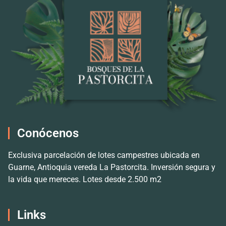
Conócenos
Exclusiva parcelación de lotes campestres ubicada en
Guarne, Antioquia vereda La Pastorcita. Inversión segura y
la vida que mereces. Lotes desde 2.500 m2
Links