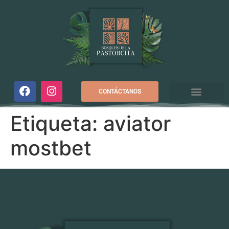
CONTÁCTANOS
Etiqueta:
aviator
mostbet