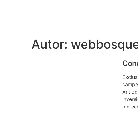
Autor:
webbosque
Con
Exclus
campes
Antioq
Invers
merec