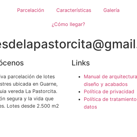
Parcelación
Características
Galería
¿Cómo llegar?
sdelapastorcita@gmai
ócenos
Links
iva parcelación de lotes
Manual de arquitectura
tres ubicada en Guarne,
diseño y acabados
uia vereda La Pastorcita.
Política de privacidad
ión segura y la vida que
Política de tratamient
es. Lotes desde 2.500 m2
datos